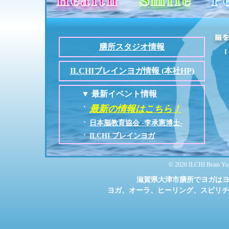
膳所スタジオ情報
ILCHIブレインヨガ情報 (本社HP)
▼ 最新イベント情報
・
最新の情報はこちら！
・
日本脳教育協会 -李承憲博士-
・
ILCHI ブレインヨガ
©
2026 ILCHI Brain Yog
滋賀県大津市膳所でヨガはヨ
ヨガ、
オーラ、ヒーリング、スピリチ